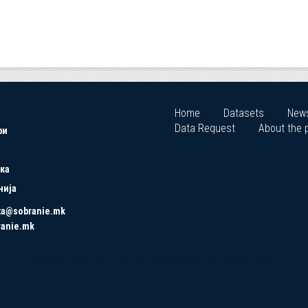
Home
Datasets
New
Data Request
About the p
ри
ка
нија
ta@sobranie.mk
ranie.mk
Copyrights © 2021 All Rights Reserved by Asseco SEE.