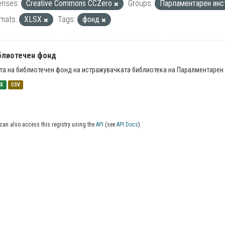
enses:
Creative Commons CCZero
Groups:
Парламентарен инс
mats:
XLSX
Tags:
фонд
блиотечен фонд
та на библиотечен фонд на истражувачката библиотека на Паралментарен 
SX
CSV
can also access this registry using the
API
(see
API Docs
).