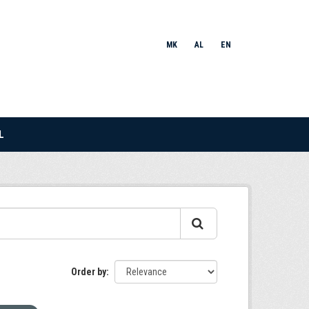
MK
AL
EN
L
Order by