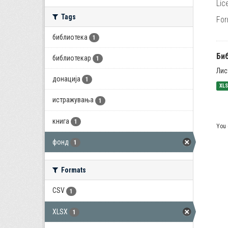
Lic
Tags
For
библиотека
1
Би
библиотекар
1
Лис
донација
1
XL
истражувања
1
книга
1
You 
фонд
1
Formats
CSV
1
XLSX
1