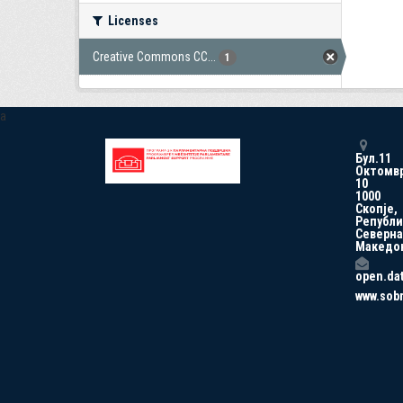
Licenses
Creative Commons CC...
1
a
Бул.11
Октомв
10
1000
Скопје,
Републи
Северна
Македо
open.da
www.sob