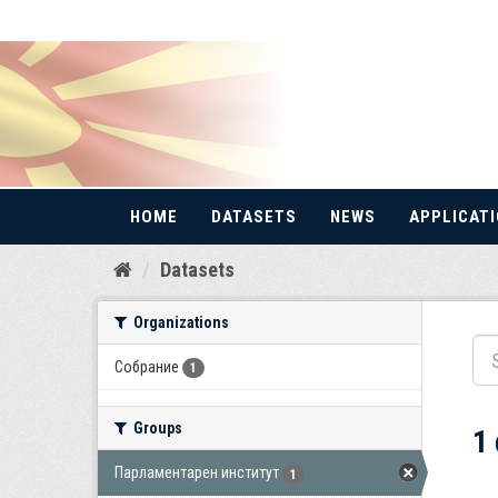
HOME
DATASETS
NEWS
APPLICAT
Skip
Datasets
to
content
Organizations
Собрание
1
Groups
1
Парламентарен институт
1