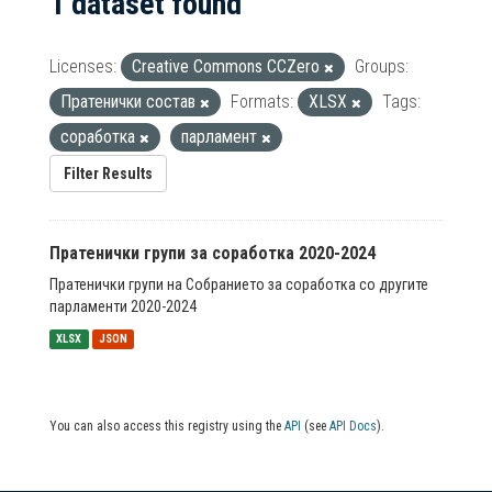
1 dataset found
Licenses:
Creative Commons CCZero
Groups:
Пратенички состав
Formats:
XLSX
Tags:
соработка
парламент
Filter Results
Пратенички групи за соработка 2020-2024
Пратенички групи на Собранието за соработка со другите
парламенти 2020-2024
XLSX
JSON
You can also access this registry using the
API
(see
API Docs
).