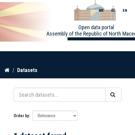
MK
AL
EN
Toggle
Open data portal
naviga
Assembly of the Republic of North Mace
Skip
Datasets
to
content
Order by