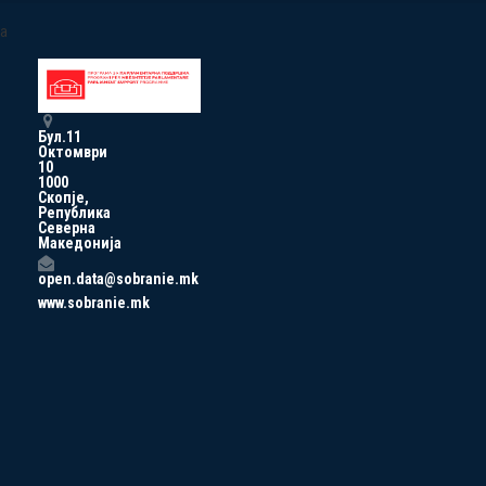
a
Бул.11
Октомври
10
1000
Скопје,
Република
Северна
Македонија
open.data@sobranie.mk
www.sobranie.mk