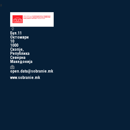
a
Бул.11
Октомври
10
1000
Скопје,
Република
Северна
Македонија
open.data@sobranie.mk
www.sobranie.mk