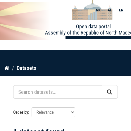
MK
AL
EN
Toggle
Open data portal
naviga
Assembly of the Republic of North Mace
Skip
Datasets
to
content
Order by