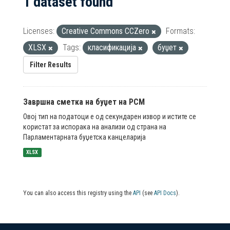
1 dataset found
Licenses:
Creative Commons CCZero
Formats:
XLSX
Tags:
класификација
буџет
Filter Results
Завршна сметка на буџет на РСМ
Овој тип на податоци е од секундарен извор и истите се
користат за испорака на анализи од страна на
Парламентарната буџетска канцеларија
XLSX
You can also access this registry using the
API
(see
API Docs
).