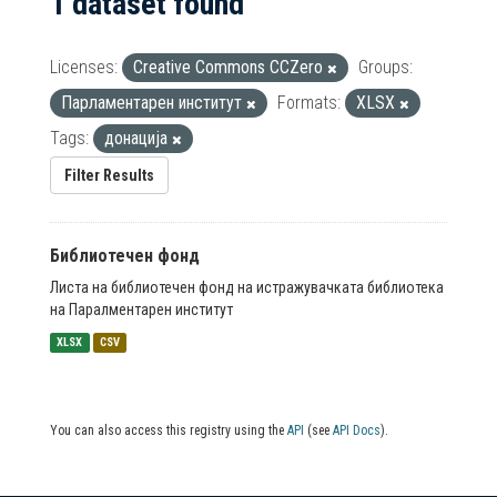
1 dataset found
Licenses:
Creative Commons CCZero
Groups:
Парламентарен институт
Formats:
XLSX
Tags:
донација
Filter Results
Библиотечен фонд
Листа на библиотечен фонд на истражувачката библиотека
на Паралментарен институт
XLSX
CSV
You can also access this registry using the
API
(see
API Docs
).