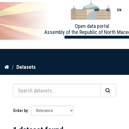
MK
AL
EN
Toggle
Open data portal
naviga
Assembly of the Republic of North Mace
Skip
Datasets
to
content
Order by