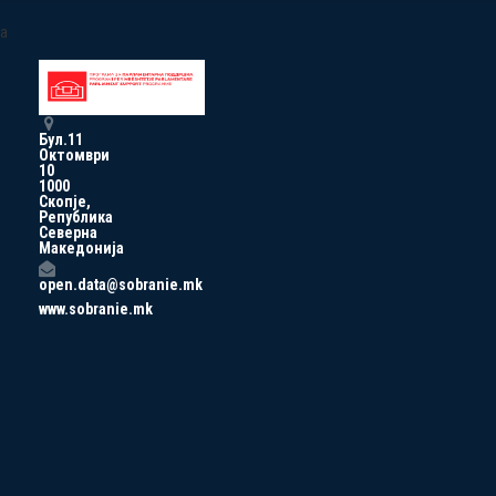
a
Бул.11
Октомври
10
1000
Скопје,
Република
Северна
Македонија
open.data@sobranie.mk
www.sobranie.mk