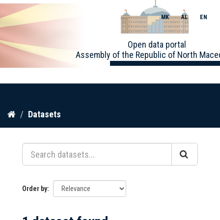
MK
AL
EN
Toggle
Open data portal
naviga
Assembly of the Republic of North Mace
Skip
Datasets
to
content
Order by