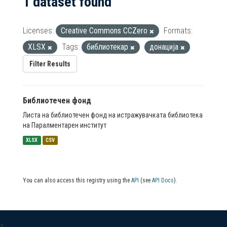
1 dataset found
Licenses:
Creative Commons CCZero
Formats:
XLSX
Tags:
библиотекар
донација
Filter Results
Библиотечен фонд
Листа на библиотечен фонд на истражувачката библиотека
на Паралментарен институт
XLSX
CSV
You can also access this registry using the
API
(see
API Docs
).
a