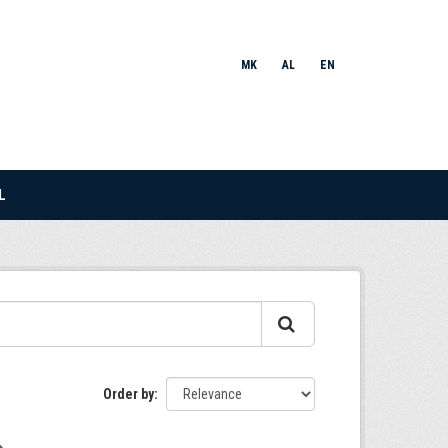
MK
AL
EN
L
Order by