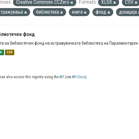
enses:
Creative Commons CCZero
Formats:
XLSX
CSV
стражувања
библиотека
книга
фонд
донација
блиотечен фонд
та на библиотечен фонд на истражувачката библиотека на Паралментарен 
SX
CSV
can also access this registry using the
API
(see
API Docs
).