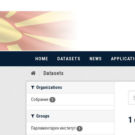
HOME
DATASETS
NEWS
APPLICAT
Skip
Datasets
to
content
Organizations
Собрание
1
Groups
1
Парламентарен институт
1