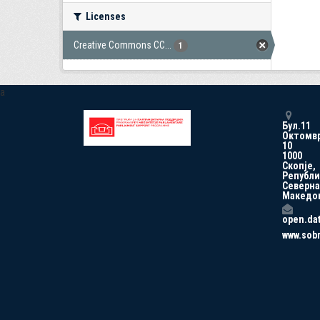
Licenses
Creative Commons CC...
1
a
Бул.11
Октомв
10
1000
Скопје,
Републи
Северна
Македо
open.da
www.sob