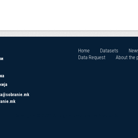
Home
Datasets
New
Data Request
About the p
ри
ка
нија
ta@sobranie.mk
ranie.mk
Copyrights © 2021 All Rights Reserved by Asseco SEE.