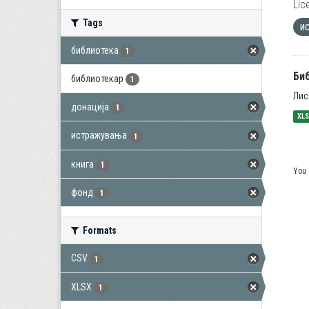
Lic
Tags
и
библиотека
1
Би
библиотекар
1
Лис
донација
1
XL
истражувања
1
книга
1
You 
фонд
1
Formats
CSV
1
XLSX
1