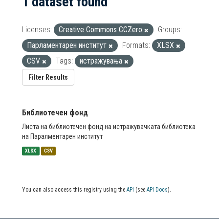
1 dataset found
Licenses:
Creative Commons CCZero
Groups:
Парламентарен институт
Formats:
XLSX
CSV
Tags:
истражувања
Filter Results
Библиотечен фонд
Листа на библиотечен фонд на истражувачката библиотека
на Паралментарен институт
XLSX
CSV
You can also access this registry using the
API
(see
API Docs
).