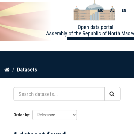
MK
AL
EN
Toggle
Open data portal
naviga
Assembly of the Republic of North Mace
Skip
Datasets
to
content
Order by