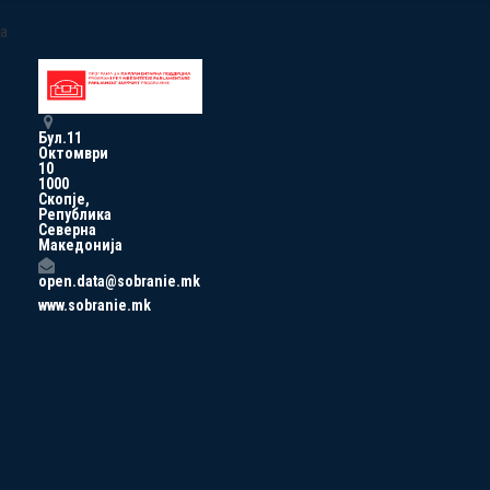
a
Бул.11
Октомври
10
1000
Скопје,
Република
Северна
Македонија
open.data@sobranie.mk
www.sobranie.mk