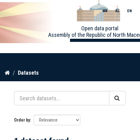
MK
AL
EN
Toggle
Open data portal
naviga
Assembly of the Republic of North Mace
Skip
Datasets
to
content
Order by