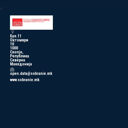
a
Бул.11
Октомври
10
1000
Скопје,
Република
Северна
Македонија
open.data@sobranie.mk
www.sobranie.mk