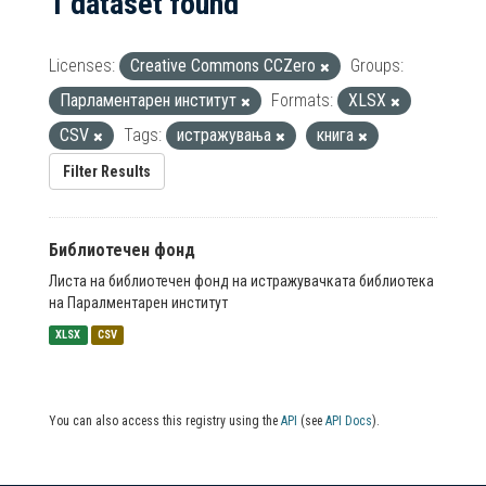
1 dataset found
Licenses:
Creative Commons CCZero
Groups:
Парламентарен институт
Formats:
XLSX
CSV
Tags:
истражувања
книга
Filter Results
Библиотечен фонд
Листа на библиотечен фонд на истражувачката библиотека
на Паралментарен институт
XLSX
CSV
You can also access this registry using the
API
(see
API Docs
).