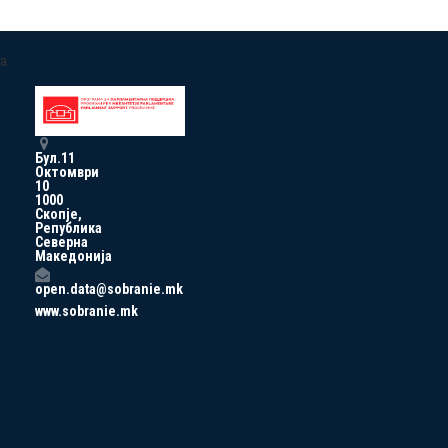
a
Бул.11
Октомври
10
1000
Скопје,
Република
Северна
Македонија
open.data@sobranie.mk
www.sobranie.mk