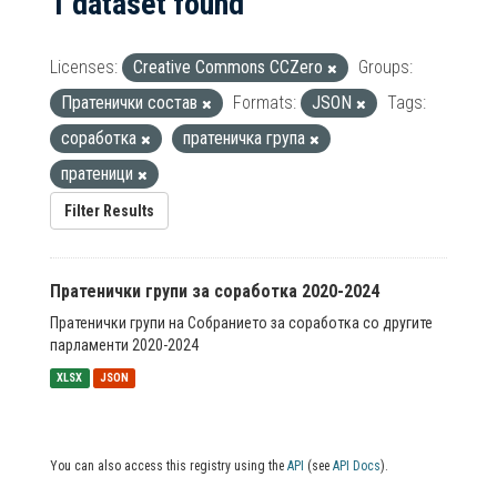
1 dataset found
Licenses:
Creative Commons CCZero
Groups:
Пратенички состав
Formats:
JSON
Tags:
соработка
пратеничка група
пратеници
Filter Results
Пратенички групи за соработка 2020-2024
Пратенички групи на Собранието за соработка со другите
парламенти 2020-2024
XLSX
JSON
You can also access this registry using the
API
(see
API Docs
).