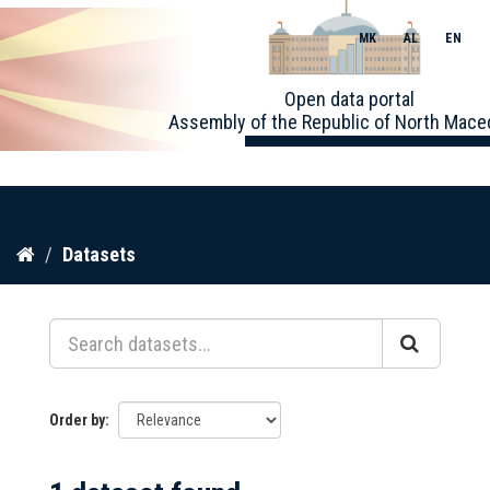
MK
AL
EN
Toggle
Open data portal
naviga
Assembly of the Republic of North Mace
Skip
Datasets
to
content
Order by