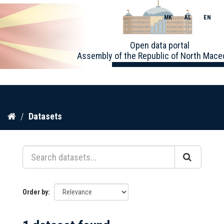
MK
AL
EN
Toggle
Open data portal
naviga
Assembly of the Republic of North Mace
Skip
Datasets
to
content
Order by