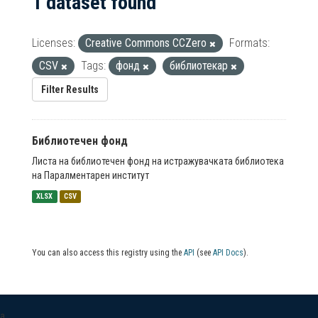
1 dataset found
Licenses:
Creative Commons CCZero
Formats:
CSV
Tags:
фонд
библиотекар
Filter Results
Библиотечен фонд
Листа на библиотечен фонд на истражувачката библиотека
на Паралментарен институт
XLSX
CSV
You can also access this registry using the
API
(see
API Docs
).
a