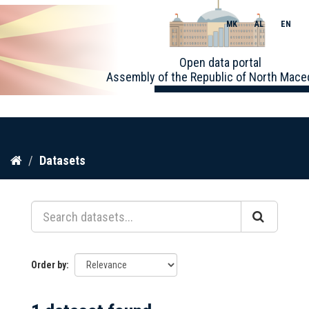
MK
AL
EN
Toggle
Open data portal
naviga
Assembly of the Republic of North Mace
Skip
Datasets
to
content
Order by