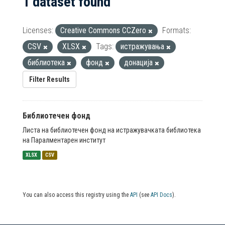
1 dataset found
Licenses:
Creative Commons CCZero
Formats:
CSV
XLSX
Tags:
истражувања
библиотека
фонд
донација
Filter Results
Библиотечен фонд
Листа на библиотечен фонд на истражувачката библиотека
на Паралментарен институт
XLSX
CSV
You can also access this registry using the
API
(see
API Docs
).