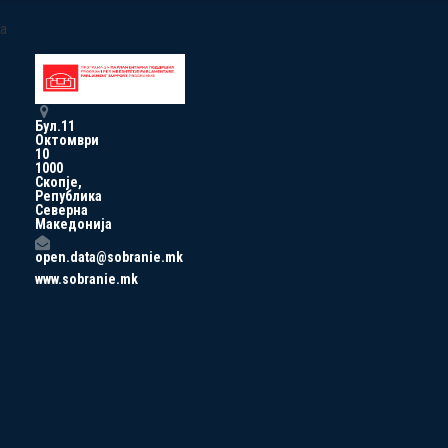
a
Бул.11
Октомври
10
1000
Скопје,
Република
Северна
Македонија
open.data@sobranie.mk
www.sobranie.mk