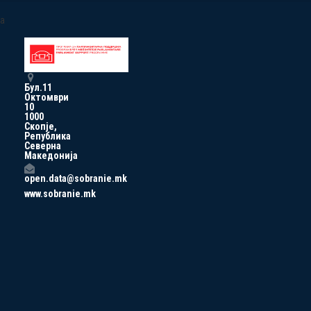
a
Бул.11
Октомври
10
1000
Скопје,
Република
Северна
Македонија
open.data@sobranie.mk
www.sobranie.mk