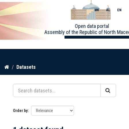
MK
AL
EN
Toggle
Open data portal
naviga
Assembly of the Republic of North Mace
Skip
Datasets
to
content
Order by