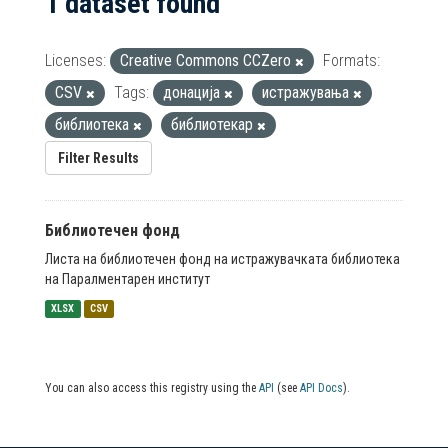
1 dataset found
Licenses:
Creative Commons CCZero
Formats:
CSV
Tags:
донација
истражувања
библиотека
библиотекар
Filter Results
Библиотечен фонд
Листа на библиотечен фонд на истражувачката библиотека
на Паралментарен институт
XLSX
CSV
You can also access this registry using the
API
(see
API Docs
).