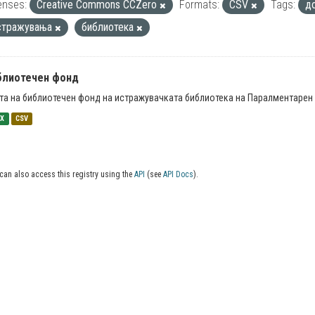
enses:
Creative Commons CCZero
Formats:
CSV
Tags:
д
стражувања
библиотека
блиотечен фонд
та на библиотечен фонд на истражувачката библиотека на Паралментарен 
SX
CSV
can also access this registry using the
API
(see
API Docs
).