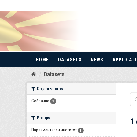
HOME
DATASETS
NEWS
APPLICAT
Skip
Datasets
to
content
Organizations
Собрание
1
Groups
1
Парламентарен институт
1