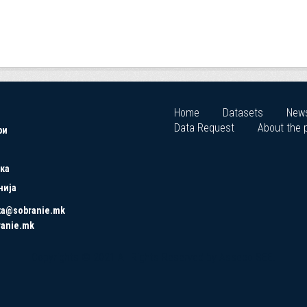
Home
Datasets
New
Data Request
About the p
ри
ка
нија
ta@sobranie.mk
ranie.mk
Copyrights © 2021 All Rights Reserved by Asseco SEE.