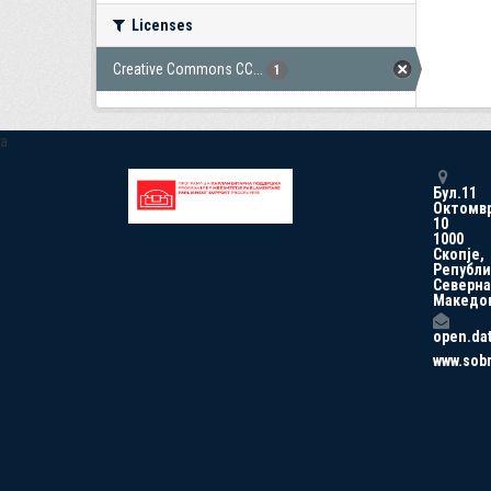
Licenses
Creative Commons CC...
1
a
Бул.11
Октомв
10
1000
Скопје,
Републи
Северна
Македо
open.da
www.sob