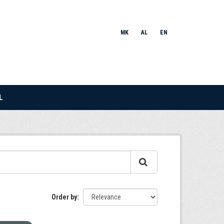
MK
AL
EN
L
Order by