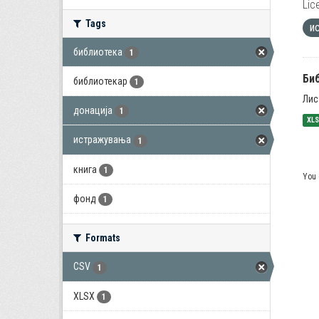
Lic
Tags
и
библиотека
1
Би
библиотекар
1
Лис
донација
1
XL
истражувања
1
книга
1
You 
фонд
1
Formats
CSV
1
XLSX
1