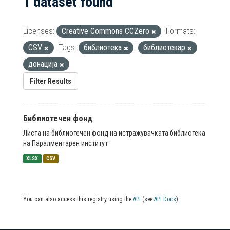
1 dataset found
Licenses:
Creative Commons CCZero
Formats:
CSV
Tags:
библиотека
библиотекар
донација
Filter Results
Библиотечен фонд
Листа на библиотечен фонд на истражувачката библиотека
на Паралментарен институт
XLSX
CSV
You can also access this registry using the
API
(see
API Docs
).