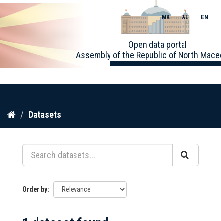
MK
AL
EN
Toggle
Open data portal
naviga
Assembly of the Republic of North Mace
Skip
Datasets
to
content
Order by