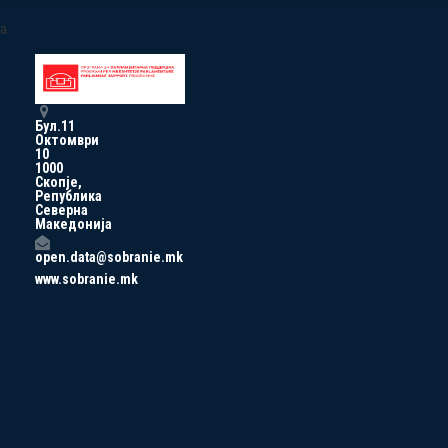
a
Бул.11
Октомври
10
1000
Скопје,
Република
Северна
Македонија
open.data@sobranie.mk
www.sobranie.mk