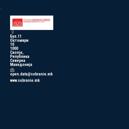
a
Бул.11
Октомври
10
1000
Скопје,
Република
Северна
Македонија
open.data@sobranie.mk
www.sobranie.mk