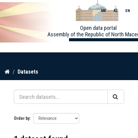
MK
AL
EN
Toggle
Open data portal
naviga
Assembly of the Republic of North Mace
Skip
Datasets
to
content
Order by