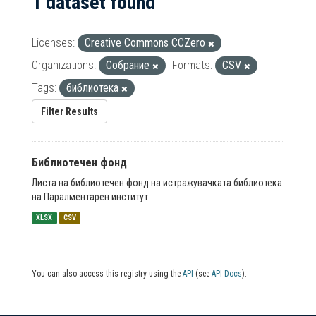
1 dataset found
Licenses:
Creative Commons CCZero
Organizations:
Собрание
Formats:
CSV
Tags:
библиотека
Filter Results
Библиотечен фонд
Листа на библиотечен фонд на истражувачката библиотека
на Паралментарен институт
XLSX
CSV
You can also access this registry using the
API
(see
API Docs
).