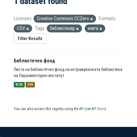
1 dataset found
Licenses:
Creative Commons CCZero
Formats:
CSV
Tags:
библиотекар
книга
Filter Results
Библиотечен фонд
Листа на библиотечен фонд на истражувачката библиотека
на Паралментарен институт
XLSX
CSV
You can also access this registry using the
API
(see
API Docs
).
a