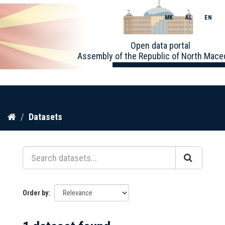
MK
AL
EN
Toggle
Open data portal
naviga
Assembly of the Republic of North Mace
Skip
Datasets
to
content
Order by