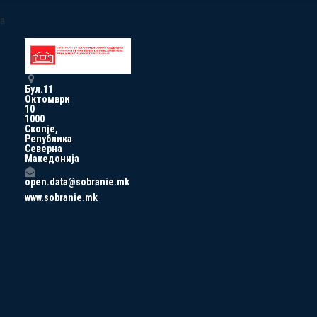
a
Бул.11
Октомври
10
1000
Скопје,
Република
Северна
Македонија
open.data@sobranie.mk
www.sobranie.mk