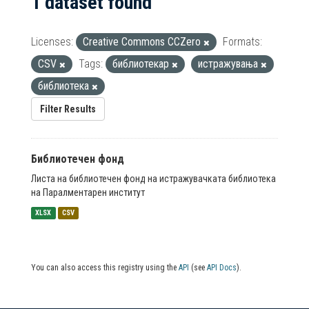
1 dataset found
Licenses:
Creative Commons CCZero
Formats:
CSV
Tags:
библиотекар
истражувања
библиотека
Filter Results
Библиотечен фонд
Листа на библиотечен фонд на истражувачката библиотека
на Паралментарен институт
XLSX
CSV
You can also access this registry using the
API
(see
API Docs
).