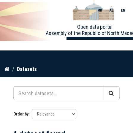
MK
AL
EN
Toggle
Open data portal
naviga
Assembly of the Republic of North Mace
Skip
Datasets
to
content
Order by