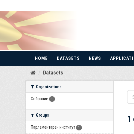
HOME
DATASETS
NEWS
APPLICAT
Skip
Datasets
to
content
Organizations
Собрание
1
Groups
1
Парламентарен институт
1