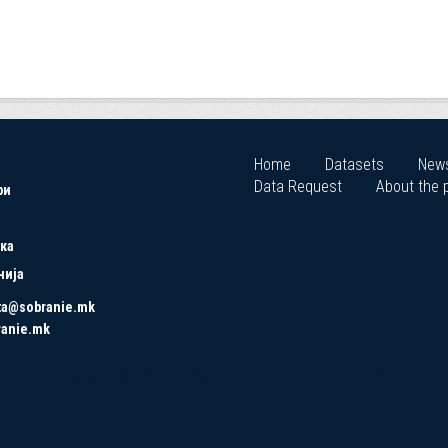
Home
Datasets
New
Data Request
About the p
ри
ка
нија
ta@sobranie.mk
ranie.mk
Copyrights © 2021 All Rights Reserved by Asseco SEE.