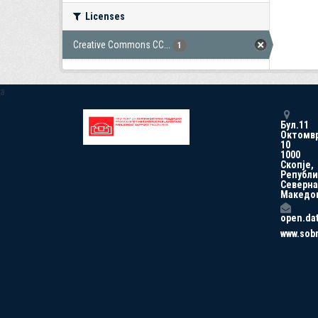
Licenses
Creative Commons CC...
1
a
Бул.11
Октомв
10
1000
Скопје,
Републи
Северна
Македо
open.da
www.sob