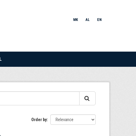
MK
AL
EN
L
Order by