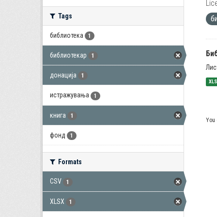
Lic
Tags
б
библиотека
1
Би
библиотекар
1
Лис
донација
1
XL
истражувања
1
книга
1
You 
фонд
1
Formats
CSV
1
XLSX
1