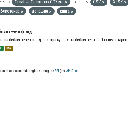
enses:
Creative Commons CCZero
Formats:
CSV
XLSX
иблиотекар
донација
книга
блиотечен фонд
та на библиотечен фонд на истражувачката библиотека на Паралментарен 
SX
CSV
can also access this registry using the
API
(see
API Docs
).