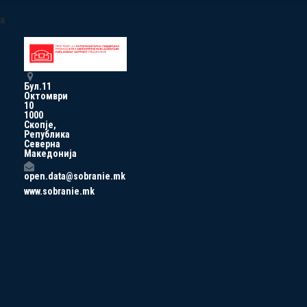
a
Бул.11
Октомври
10
1000
Скопје,
Република
Северна
Македонија
open.data@sobranie.mk
www.sobranie.mk