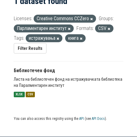
1 dataset found
Licenses:
Creative Commons CCZero
Groups:
Парламентарен институт
Formats:
CSV
Tags:
истражувања
книга
Filter Results
Библиотечен фонд
Листа на библиотечен фонд на истражувачката библиотека
на Паралментарен институт
XLSX
CSV
You can also access this registry using the
API
(see
API Docs
).