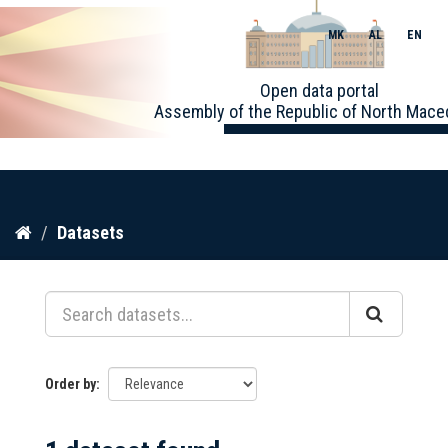
MK
AL
EN
Toggle
Open data portal
naviga
Assembly of the Republic of North Mace
Skip
Datasets
to
content
Order by