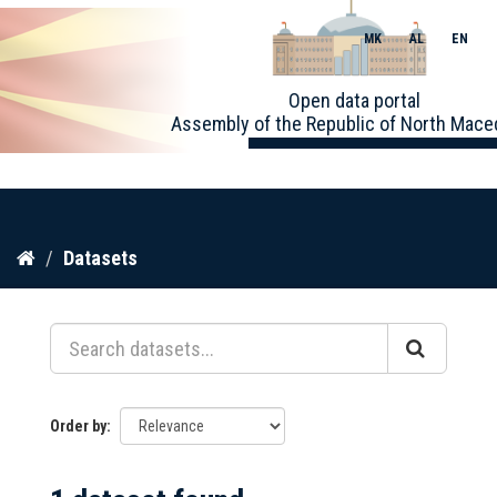
MK
AL
EN
Toggle
Open data portal
naviga
Assembly of the Republic of North Mace
Skip
Datasets
to
content
Order by