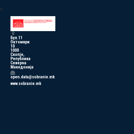
a
Бул.11
Октомври
10
1000
Скопје,
Република
Северна
Македонија
open.data@sobranie.mk
www.sobranie.mk