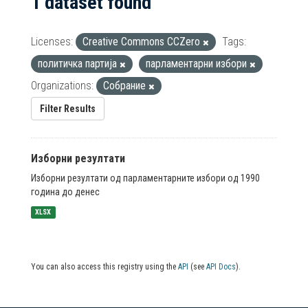
1 dataset found
Licenses:
Creative Commons CCZero
Tags:
политичка партија
парламентарни избори
Organizations:
Собрание
Filter Results
Изборни резултати
Изборни резултати од парламентарните избори од 1990
година до денес
XLSX
You can also access this registry using the
API
(see
API Docs
).