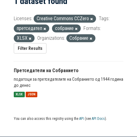
1 dataset found
Licenses:
Creative Commons CCZero
Tags:
претседател
собрание
Formats:
XLSX
Organizations:
Собрание
Filter Results
Претседатели на Собранието
податоци за претседателите на Собранието од 1944 година
до денес
XLSX
JSON
You can also access this registry using the
API
(see
API Docs
).