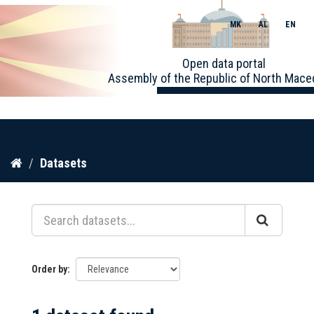
MK
AL
EN
Toggle
Open data portal
naviga
Assembly of the Republic of North Mace
Skip
Datasets
to
content
Order by