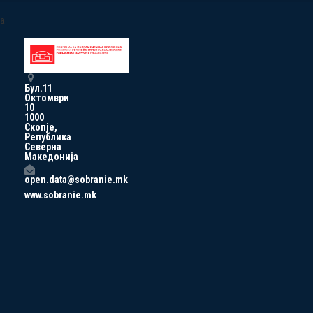
a
Бул.11
Октомври
10
1000
Скопје,
Република
Северна
Македонија
open.data@sobranie.mk
www.sobranie.mk