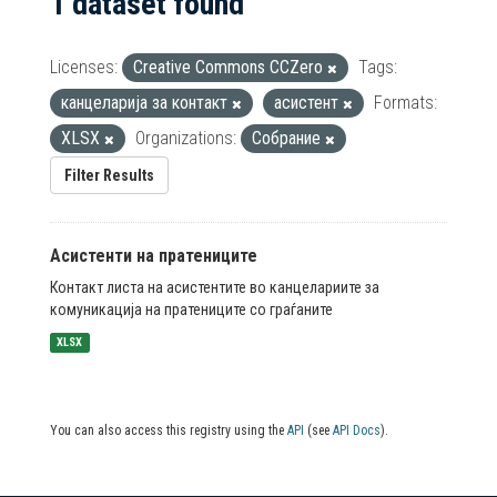
1 dataset found
Licenses:
Creative Commons CCZero
Tags:
канцеларија за контакт
асистент
Formats:
XLSX
Organizations:
Собрание
Filter Results
Асистенти на пратениците
Контакт листа на асистентите во канцелариите за
комуникација на пратениците со граѓаните
XLSX
You can also access this registry using the
API
(see
API Docs
).