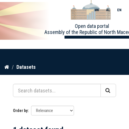
MK
AL
EN
Toggle
Open data portal
naviga
Assembly of the Republic of North Mace
Skip
Datasets
to
content
Order by