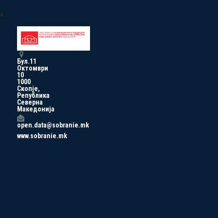
a
Бул.11
Октомври
10
1000
Скопје,
Република
Северна
Македонија
open.data@sobranie.mk
www.sobranie.mk