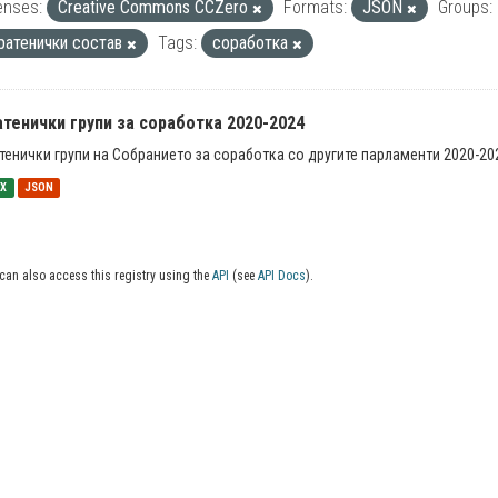
enses:
Creative Commons CCZero
Formats:
JSON
Groups:
ратенички состав
Tags:
соработка
тенички групи за соработка 2020-2024
тенички групи на Собранието за соработка со другите парламенти 2020-20
SX
JSON
can also access this registry using the
API
(see
API Docs
).