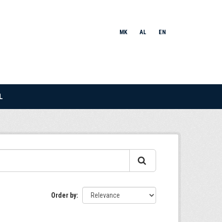
MK
AL
EN
L
Order by