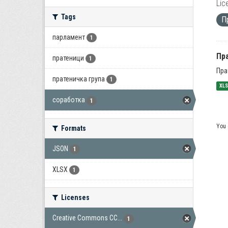
Lic
Tags
П
парламент
1
Пра
пратеници
1
Пра
пратеничка група
1
XL
соработка
1
You 
Formats
JSON
1
XLSX
1
Licenses
Creative Commons CC...
1