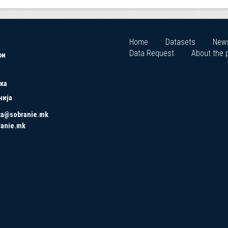
Home
Datasets
New
Data Request
About the p
ри
ка
нија
ta@sobranie.mk
ranie.mk
Copyrights © 2021 All Rights Reserved by Asseco SEE.