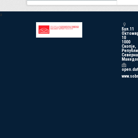
a
Бул.11
Октомв
10
1000
Скопје,
Републи
Северна
Македо
open.da
www.sob