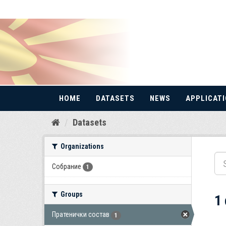
HOME
DATASETS
NEWS
APPLICAT
Skip
Datasets
to
content
Organizations
Собрание
1
Groups
1
Пратенички состав
1