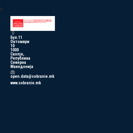
a
Бул.11
Октомври
10
1000
Скопје,
Република
Северна
Македонија
open.data@sobranie.mk
www.sobranie.mk