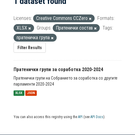
1 dataset found
Licenses:
Creative Commons CCZero
Formats:
XLSX
Groups:
Пратенички состав
Tags:
пратеничка група
Filter Results
Пратенички групи за соработка 2020-2024
Пратенички групи на Собранието за соработка со другите
парламенти 2020-2024
XLSX
JSON
You can also access this registry using the
API
(see
API Docs
).