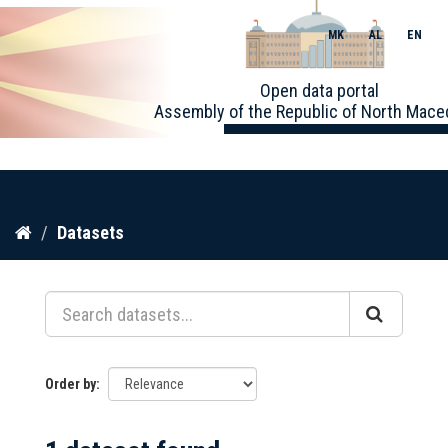
MK
AL
EN
Toggle
Open data portal
naviga
Assembly of the Republic of North Mace
Skip
Datasets
to
content
Order by