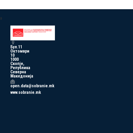
a
Бул.11
Октомври
10
1000
Скопје,
Република
Северна
Македонија
open.data@sobranie.mk
www.sobranie.mk