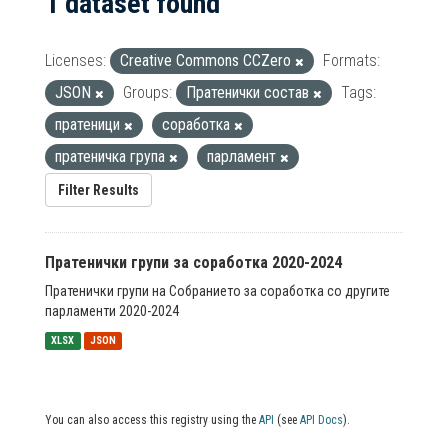
1 dataset found
Licenses:
Creative Commons CCZero
Formats:
JSON
Groups:
Пратенички состав
Tags:
пратеници
соработка
пратеничка група
парламент
Filter Results
Пратенички групи за соработка 2020-2024
Пратенички групи на Собранието за соработка со другите
парламенти 2020-2024
XLSX
JSON
You can also access this registry using the
API
(see
API Docs
).