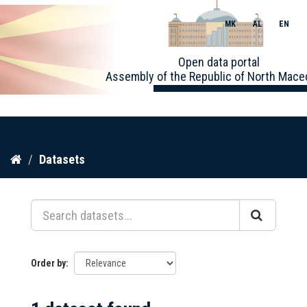
MK
AL
EN
Toggle
Open data portal
naviga
Assembly of the Republic of North Mace
Skip
Datasets
to
content
Order by