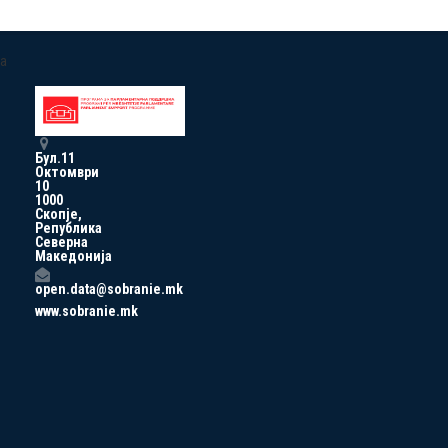
a
Бул.11
Октомври
10
1000
Скопје,
Република
Северна
Македонија
open.data@sobranie.mk
www.sobranie.mk