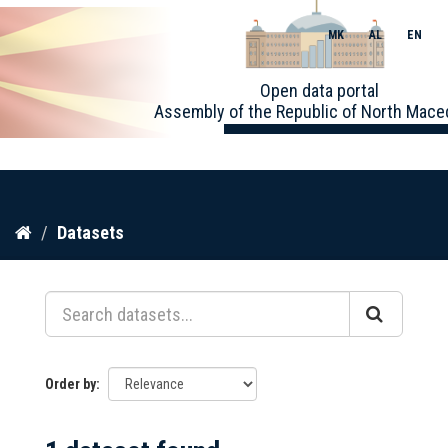
MK
AL
EN
Toggle
Open data portal
naviga
Assembly of the Republic of North Mace
Skip
Datasets
to
content
Order by