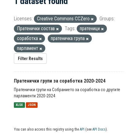
1 dataset found
Licenses:
Creative Commons CCZero
Groups:
Пратенички состав
Tags:
пратеници
соработка
пратеничка група
парламент
Filter Results
Пратенички групи за соработка 2020-2024
Пратенички групи на Собранието за соработка со другите
парламенти 2020-2024
XLSX
JSON
You can also access this registry using the
API
(see
API Docs
).