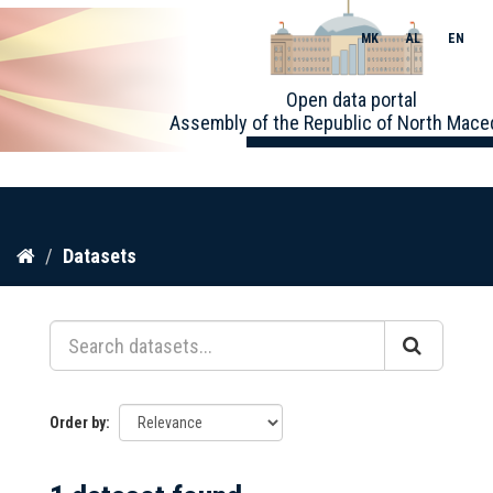
MK
AL
EN
Toggle
Open data portal
naviga
Assembly of the Republic of North Mace
Skip
Datasets
to
content
Order by