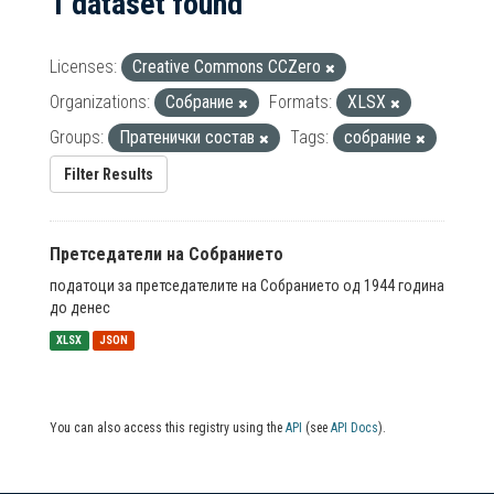
1 dataset found
Licenses:
Creative Commons CCZero
Organizations:
Собрание
Formats:
XLSX
Groups:
Пратенички состав
Tags:
собрание
Filter Results
Претседатели на Собранието
податоци за претседателите на Собранието од 1944 година
до денес
XLSX
JSON
You can also access this registry using the
API
(see
API Docs
).