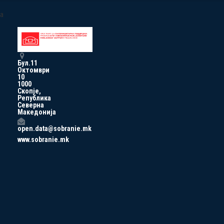
a
Бул.11
Октомври
10
1000
Скопје,
Република
Северна
Македонија
open.data@sobranie.mk
www.sobranie.mk