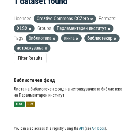
1 dataset found
Licenses:
Creative Commons CCZero
Formats:
XLSX
Groups:
Парламентарен институт
Tags:
библиотека
книга
библиотекар
истражувања
Filter Results
Библиотечен фонд
Листа на библиотечен фонд на истражувачката библиотека
на Паралментарен институт
XLSX
CSV
You can also access this registry using the
API
(see
API Docs
).