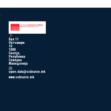
a
Бул.11
Октомври
10
1000
Скопје,
Република
Северна
Македонија
open.data@sobranie.mk
www.sobranie.mk