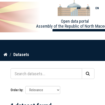
MK
AL
EN
Toggle
Open data portal
naviga
Assembly of the Republic of North Mace
Skip
Datasets
to
content
Order by