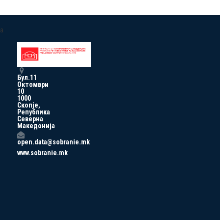
a
Бул.11
Октомври
10
1000
Скопје,
Република
Северна
Македонија
open.data@sobranie.mk
www.sobranie.mk