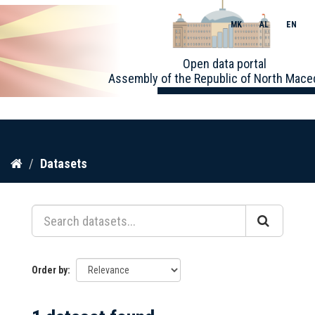
MK
AL
EN
Toggle
Open data portal
naviga
Assembly of the Republic of North Mace
Skip
Datasets
to
content
Order by