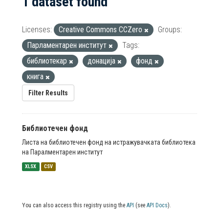
1 dataset found
Licenses:
Creative Commons CCZero
Groups:
Парламентарен институт
Tags:
библиотекар
донација
фонд
книга
Filter Results
Библиотечен фонд
Листа на библиотечен фонд на истражувачката библиотека
на Паралментарен институт
XLSX
CSV
You can also access this registry using the
API
(see
API Docs
).