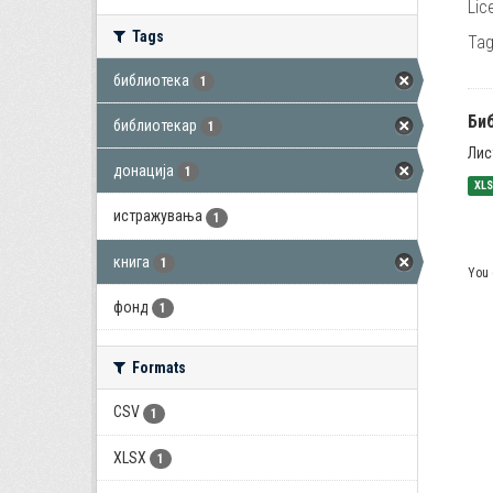
Lic
Tags
Tag
библиотека
1
Би
библиотекар
1
Лис
донација
1
XL
истражувања
1
книга
1
You 
фонд
1
Formats
CSV
1
XLSX
1