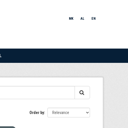
MK
AL
EN
L
Order by