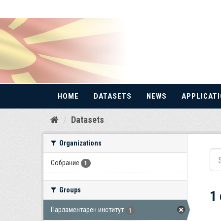
HOME
DATASETS
NEWS
APPLICAT
Skip
Datasets
to
content
Organizations
Собрание
1
Groups
1
Парламентарен институт
1