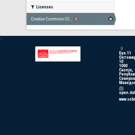
Licenses
Creative Commons CC...
1
a
Бул.11
Октомв
10
1000
Скопје,
Републи
Северна
Македо
open.da
www.sob