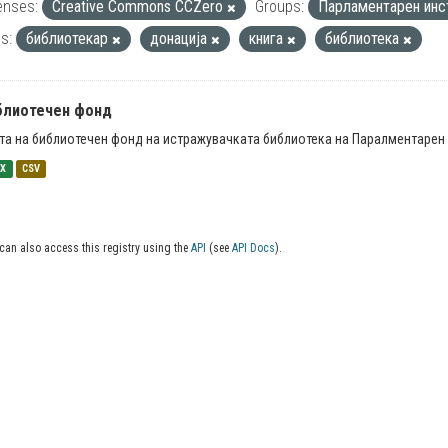
enses:
Creative Commons CCZero
Groups:
Парламентарен инс
s:
библиотекар
донација
книга
библиотека
блиотечен фонд
та на библиотечен фонд на истражувачката библиотека на Паралментарен 
SX
CSV
can also access this registry using the
API
(see
API Docs
).