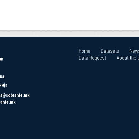
Home
Datasets
New
Data Request
About the p
ри
ка
нија
ta@sobranie.mk
ranie.mk
Copyrights © 2021 All Rights Reserved by Asseco SEE.