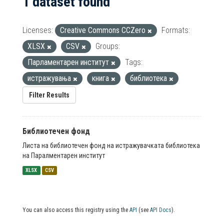
1 dataset found
Licenses:
Creative Commons CCZero
Formats:
XLSX
CSV
Groups:
Парламентарен институт
Tags:
истражувања
книга
библиотека
Filter Results
Библиотечен фонд
Листа на библиотечен фонд на истражувачката библиотека
на Паралментарен институт
XLSX
CSV
You can also access this registry using the
API
(see
API Docs
).