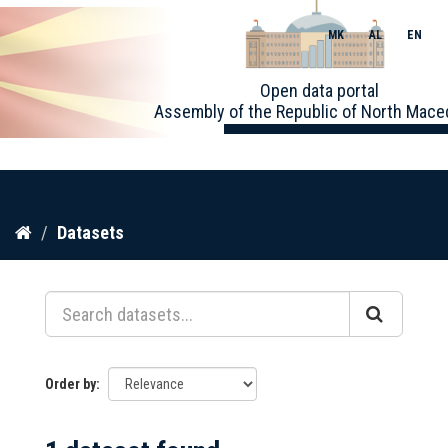
MK
AL
EN
Toggle
Open data portal
naviga
Assembly of the Republic of North Mace
Skip
Datasets
to
content
Order by