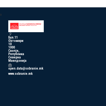
a
Бул.11
Октомври
10
1000
Скопје,
Република
Северна
Македонија
open.data@sobranie.mk
www.sobranie.mk