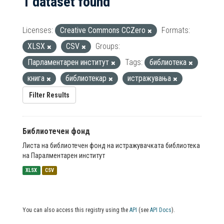
1 dataset found
Licenses:
Creative Commons CCZero
Formats:
XLSX
CSV
Groups:
Парламентарен институт
Tags:
библиотека
книга
библиотекар
истражувања
Filter Results
Библиотечен фонд
Листа на библиотечен фонд на истражувачката библиотека
на Паралментарен институт
XLSX
CSV
You can also access this registry using the
API
(see
API Docs
).