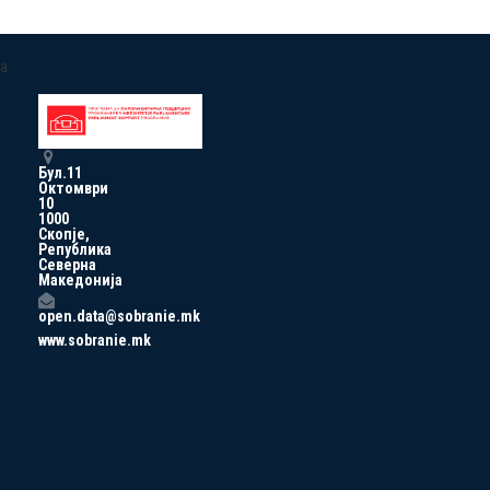
a
Бул.11
Октомври
10
1000
Скопје,
Република
Северна
Македонија
open.data@sobranie.mk
www.sobranie.mk