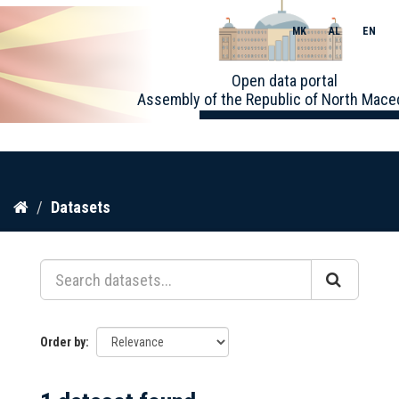
MK
AL
EN
Toggle
Open data portal
naviga
Assembly of the Republic of North Mace
Skip
Datasets
to
content
Order by