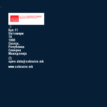
a
Бул.11
Октомври
10
1000
Скопје,
Република
Северна
Македонија
open.data@sobranie.mk
www.sobranie.mk