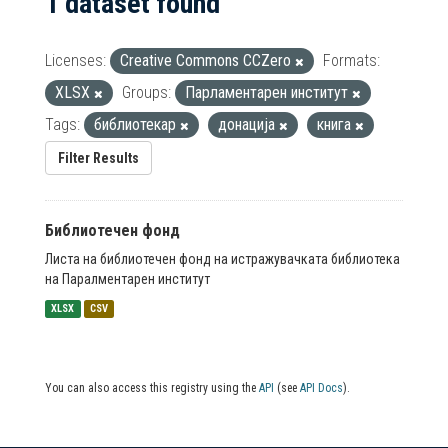
1 dataset found
Licenses:
Creative Commons CCZero
Formats:
XLSX
Groups:
Парламентарен институт
Tags:
библиотекар
донација
книга
Filter Results
Библиотечен фонд
Листа на библиотечен фонд на истражувачката библиотека
на Паралментарен институт
XLSX
CSV
You can also access this registry using the
API
(see
API Docs
).