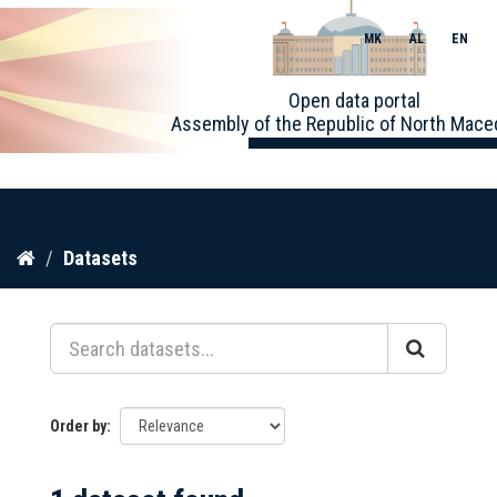
MK
AL
EN
Toggle
Open data portal
naviga
Assembly of the Republic of North Mace
Skip
Datasets
to
content
Order by