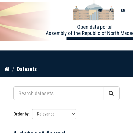
MK
AL
EN
Toggle
Open data portal
naviga
Assembly of the Republic of North Mace
Skip
Datasets
to
content
Order by