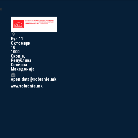
a
Бул.11
Октомври
10
1000
Скопје,
Република
Северна
Македонија
open.data@sobranie.mk
www.sobranie.mk