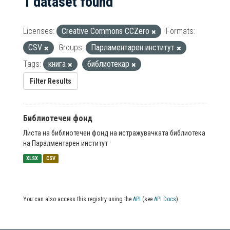
1 dataset found
Licenses:
Creative Commons CCZero
Formats:
CSV
Groups:
Парламентарен институт
Tags:
книга
библиотекар
Filter Results
Библиотечен фонд
Листа на библиотечен фонд на истражувачката библиотека
на Паралментарен институт
XLSX
CSV
You can also access this registry using the
API
(see
API Docs
).