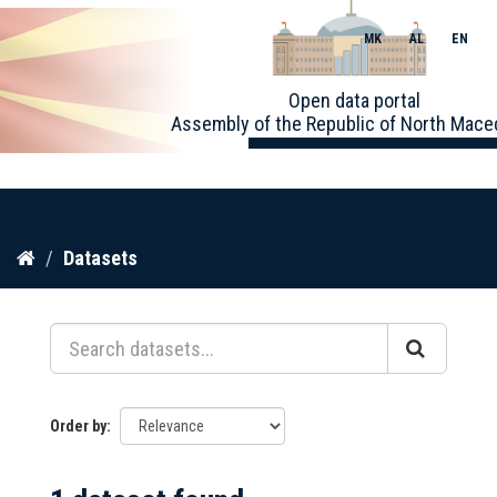
MK
AL
EN
Toggle
Open data portal
naviga
Assembly of the Republic of North Mace
Skip
Datasets
to
content
Order by