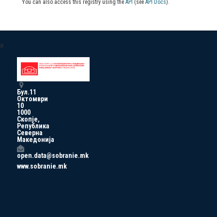
You can also access this registry using the
API
(see
API Docs
).
a
Бул.11
Октомври
10
1000
Скопје,
Република
Северна
Македонија
open.data@sobranie.mk
www.sobranie.mk