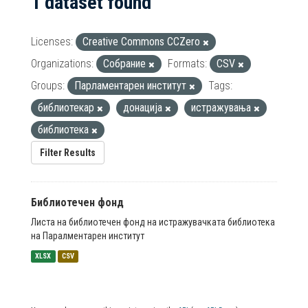
1 dataset found
Licenses:
Creative Commons CCZero
Organizations:
Собрание
Formats:
CSV
Groups:
Парламентарен институт
Tags:
библиотекар
донација
истражувања
библиотека
Filter Results
Библиотечен фонд
Листа на библиотечен фонд на истражувачката библиотека
на Паралментарен институт
XLSX
CSV