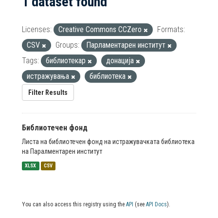
1 dataset found
Licenses:
Creative Commons CCZero
Formats:
CSV
Groups:
Парламентарен институт
Tags:
библиотекар
донација
истражувања
библиотека
Filter Results
Библиотечен фонд
Листа на библиотечен фонд на истражувачката библиотека
на Паралментарен институт
XLSX
CSV
You can also access this registry using the
API
(see
API Docs
).