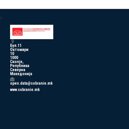
a
Бул.11
Октомври
10
1000
Скопје,
Република
Северна
Македонија
open.data@sobranie.mk
www.sobranie.mk