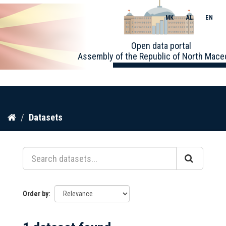
MK
AL
EN
Toggle
Open data portal
naviga
Assembly of the Republic of North Mace
Skip
Datasets
to
content
Order by