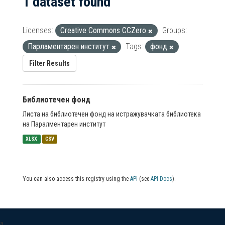
1 dataset found
Licenses:
Creative Commons CCZero
Groups:
Парламентарен институт
Tags:
фонд
Filter Results
Библиотечен фонд
Листа на библиотечен фонд на истражувачката библиотека
на Паралментарен институт
XLSX
CSV
You can also access this registry using the
API
(see
API Docs
).
a