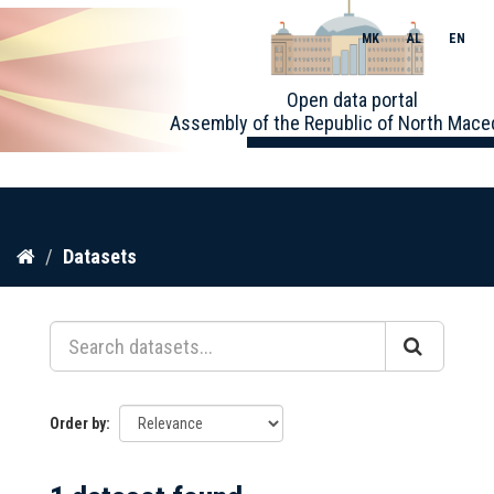
MK
AL
EN
Toggle
Open data portal
naviga
Assembly of the Republic of North Mace
Skip
Datasets
to
content
Order by