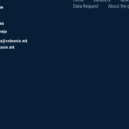
Data Request
About the p
ри
ка
нија
ta@sobranie.mk
ranie.mk
Copyrights © 2021 All Rights Reserved by Asseco SEE.