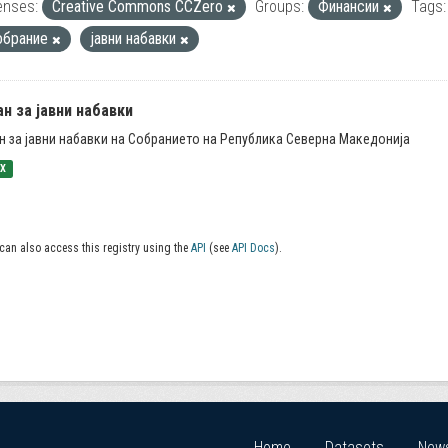
enses:
Creative Commons CCZero
Groups:
Финансии
Tags:
обрание
јавни набавки
н за јавни набавки
н за јавни набавки на Собранието на Република Северна Македонија
SX
can also access this registry using the
API
(see
API Docs
).
Home
Datasets
New