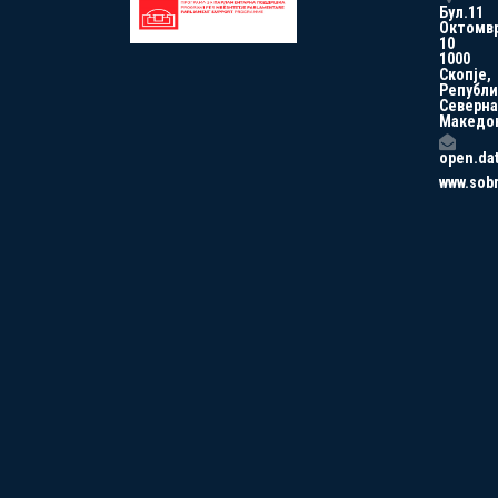
Бул.11
Октомв
10
1000
Скопје,
Републи
Северна
Македо
open.da
www.sob