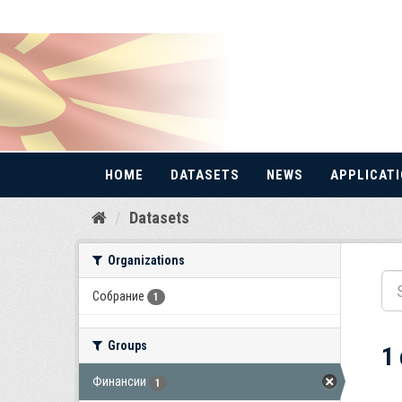
HOME
DATASETS
NEWS
APPLICAT
Skip
Datasets
to
content
Organizations
Собрание
1
Groups
1
Финансии
1