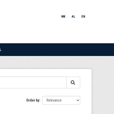
MK
AL
EN
L
Order by