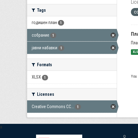
Lic
Tags
с
годишен план
1
Пла
собрание
1
Пла
јавни набавки
1
XL
Formats
You 
XLSX
1
Licenses
Creative Commons CC...
1
a