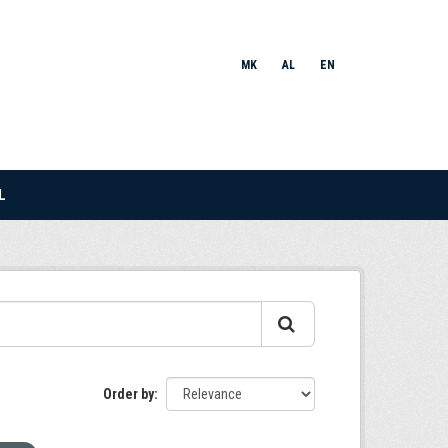
MK
AL
EN
L
Order by