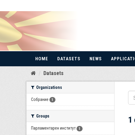
HOME
DATASETS
NEWS
APPLICAT
Skip
Datasets
to
content
Organizations
Собрание
1
Groups
1
Парламентарен институт
1