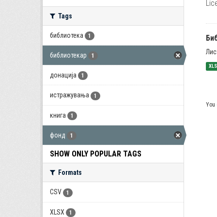
Lic
Tags
библиотека
1
Би
Лис
библиотекар
1
XL
донација
1
истражувања
1
You 
книга
1
фонд
1
SHOW ONLY POPULAR TAGS
Formats
CSV
1
XLSX
1