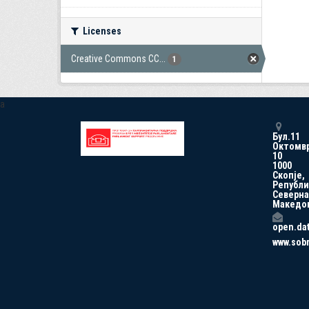
Licenses
Creative Commons CC...
1
a
Бул.11
Октомв
10
1000
Скопје,
Републи
Северна
Македо
open.da
www.sob