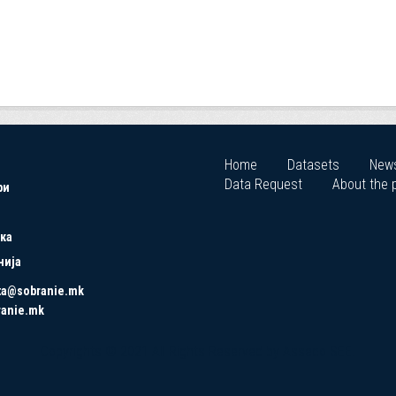
Home
Datasets
New
Data Request
About the p
ри
ка
нија
ta@sobranie.mk
ranie.mk
Copyrights © 2021 All Rights Reserved by Asseco SEE.