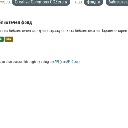
enses:
Creative Commons CCZero
Tags:
фонд
библиоте
блиотечен фонд
та на библиотечен фонд на истражувачката библиотека на Паралментарен 
SX
CSV
can also access this registry using the
API
(see
API Docs
).