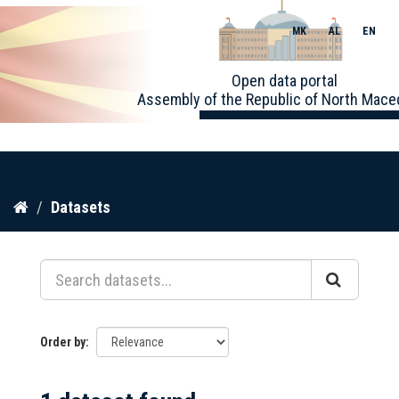
MK
AL
EN
Toggle
Open data portal
naviga
Assembly of the Republic of North Mace
Skip
Datasets
to
content
Order by