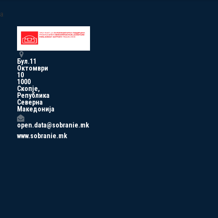
a
Бул.11
Октомври
10
1000
Скопје,
Република
Северна
Македонија
open.data@sobranie.mk
www.sobranie.mk