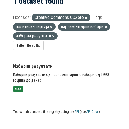
1 dataset found
Licenses:
Creative Commons CCZero
Tags:
политичка партија
парламентарни избори
изборни резултати
Filter Results
Изборни резултати
Изборни резултати од парламентарните избори од 1990
година до денес
XLSX
You can also access this registry using the
API
(see
API Docs
).