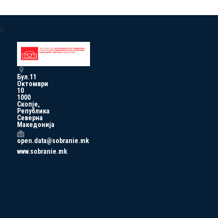
a
Бул.11
Октомври
10
1000
Скопје,
Република
Северна
Македонија
open.data@sobranie.mk
www.sobranie.mk