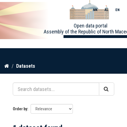
MK
AL
EN
Toggle
Open data portal
naviga
Assembly of the Republic of North Mace
Skip
Datasets
to
content
Order by