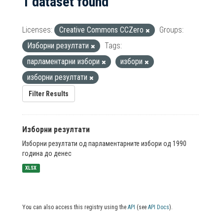
1 dataset found
Licenses:
Creative Commons CCZero
Groups:
Изборни резултати
Tags:
парламентарни избори
избори
изборни резултати
Filter Results
Изборни резултати
Изборни резултати од парламентарните избори од 1990
година до денес
XLSX
You can also access this registry using the
API
(see
API Docs
).