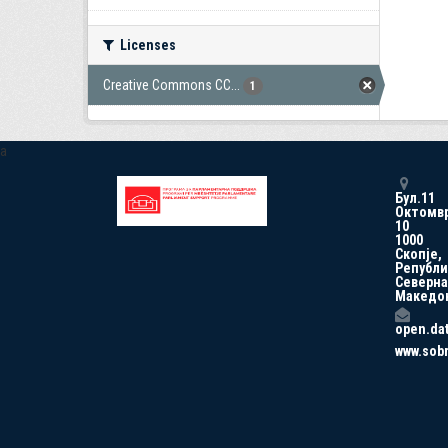
Licenses
Creative Commons CC...
1
a
Бул.11
Октомв
10
1000
Скопје,
Републи
Северна
Македо
open.da
www.sob