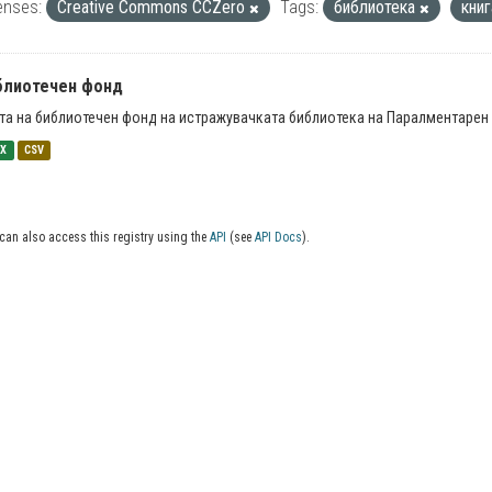
enses:
Creative Commons CCZero
Tags:
библиотека
кни
блиотечен фонд
та на библиотечен фонд на истражувачката библиотека на Паралментарен 
SX
CSV
can also access this registry using the
API
(see
API Docs
).