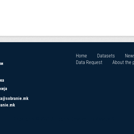
Home
Datasets
New
Data Request
About the p
ри
ка
нија
ta@sobranie.mk
ranie.mk
Copyrights © 2021 All Rights Reserved by Asseco SEE.