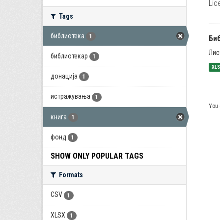
Lic
Tags
библиотека
1
Би
Лис
библиотекар
1
XL
донација
1
истражувања
1
You 
книга
1
фонд
1
SHOW ONLY POPULAR TAGS
Formats
CSV
1
XLSX
1