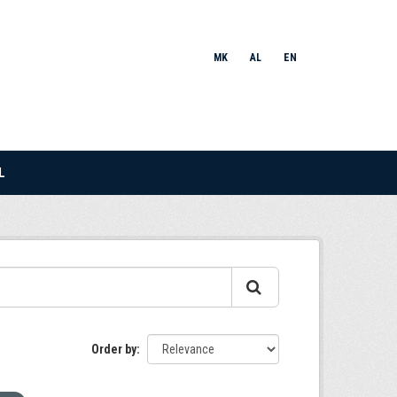
MK
AL
EN
L
Order by