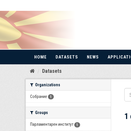
HOME
DATASETS
NEWS
APPLICAT
Skip
Datasets
to
content
Organizations
Собрание
1
Groups
1
Парламентарен институт
1