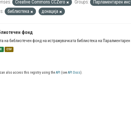
enses:
Creative Commons CCZero
Groups:
Парламентарен инс
s:
библиотека
донација
блиотечен фонд
та на библиотечен фонд на истражувачката библиотека на Паралментарен 
SX
CSV
can also access this registry using the
API
(see
API Docs
).