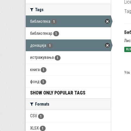
Lic
Tags
Tag
библиотека
1
Би
библиотекар
1
Лис
донација
1
XL
истражувања
1
книга
1
You 
фонд
1
SHOW ONLY POPULAR TAGS
Formats
CSV
1
XLSX
1