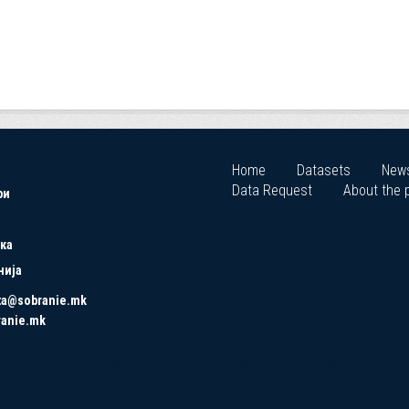
Home
Datasets
New
Data Request
About the p
ри
ка
нија
ta@sobranie.mk
ranie.mk
Copyrights © 2021 All Rights Reserved by Asseco SEE.