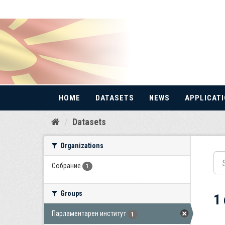
HOME
DATASETS
NEWS
APPLICAT
Skip
Datasets
to
content
Organizations
Собрание
1
Groups
1
Парламентарен институт
1