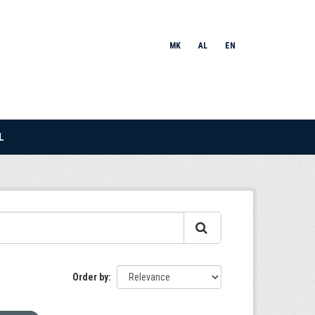
MK
AL
EN
L
Order by