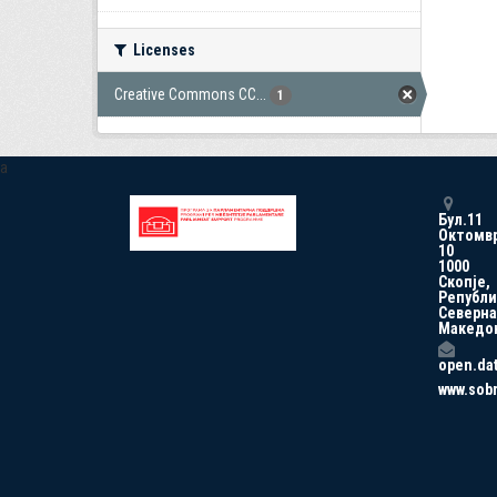
Licenses
Creative Commons CC...
1
a
Бул.11
Октомв
10
1000
Скопје,
Републи
Северна
Македо
open.da
www.sob