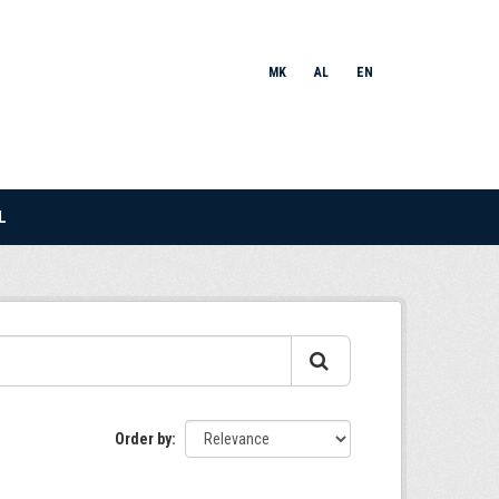
MK
AL
EN
L
Order by