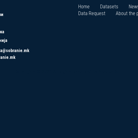
Home
Datasets
New
Data Request
About the p
ри
ка
нија
ta@sobranie.mk
ranie.mk
Copyrights © 2021 All Rights Reserved by Asseco SEE.