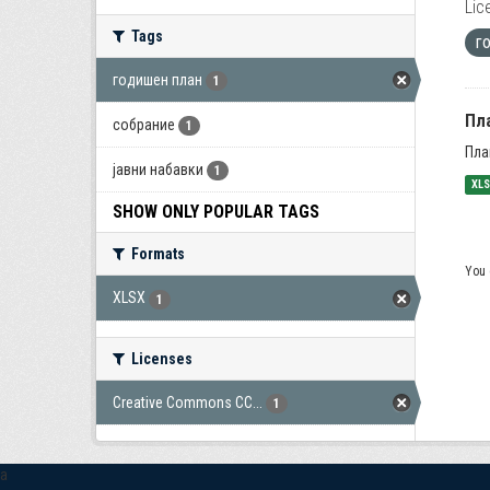
Lic
Tags
г
годишен план
1
Пла
собрание
1
Пла
јавни набавки
1
XL
SHOW ONLY POPULAR TAGS
Formats
You 
XLSX
1
Licenses
Creative Commons CC...
1
a