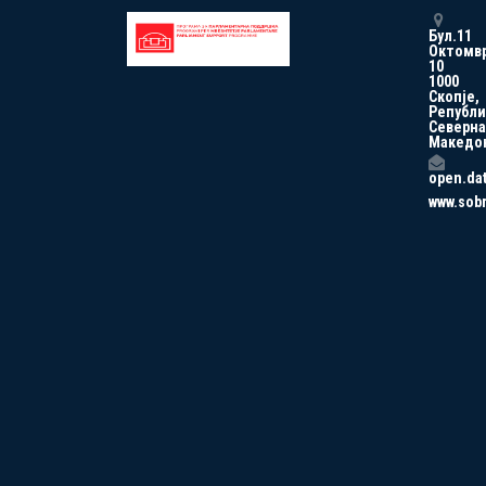
Бул.11
Октомв
10
1000
Скопје,
Републи
Северна
Македо
open.da
www.sob