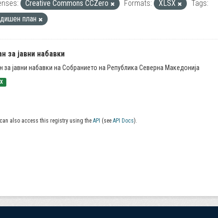
enses:
Creative Commons CCZero
Formats:
XLSX
Tags:
одишен план
н за јавни набавки
н за јавни набавки на Собранието на Република Северна Македонија
SX
can also access this registry using the
API
(see
API Docs
).