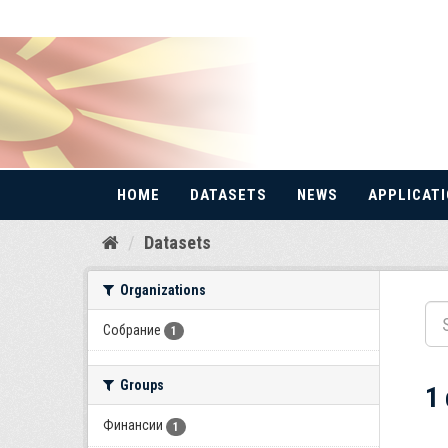
HOME
DATASETS
NEWS
APPLICAT
Skip
Datasets
to
content
Organizations
Собрание
1
Groups
1
Финансии
1