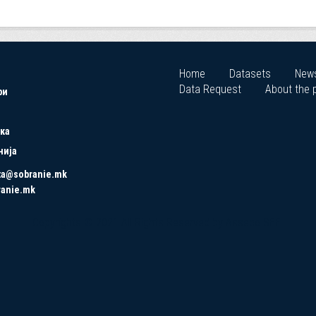
Home
Datasets
New
Data Request
About the p
ри
ка
нија
ta@sobranie.mk
ranie.mk
Copyrights © 2021 All Rights Reserved by Asseco SEE.