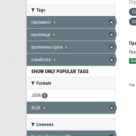
Org
Tags
C
с
парламент
1
пратеници
1
Пра
пратеничка група
1
Пра
соработка
1
XL
SHOW ONLY POPULAR TAGS
Formats
You 
JSON
1
XLSX
1
Licenses