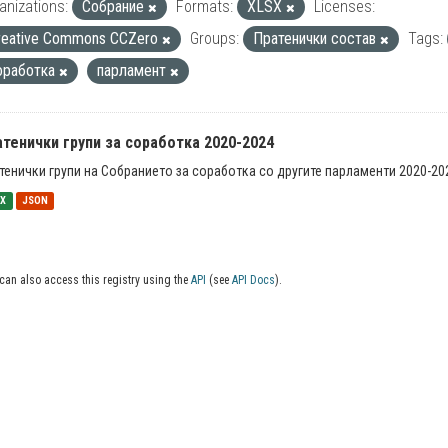
anizations:
Собрание
Formats:
XLSX
Licenses:
reative Commons CCZero
Groups:
Пратенички состав
Tags:
оработка
парламент
тенички групи за соработка 2020-2024
тенички групи на Собранието за соработка со другите парламенти 2020-20
SX
JSON
can also access this registry using the
API
(see
API Docs
).