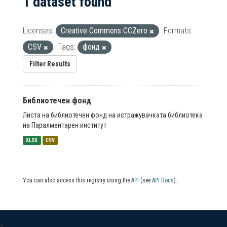
1 dataset found
Licenses:
Creative Commons CCZero
Formats:
CSV
Tags:
фонд
Filter Results
Библиотечен фонд
Листа на библиотечен фонд на истражувачката библиотека
на Паралментарен институт
XLSX
CSV
You can also access this registry using the
API
(see
API Docs
).
a