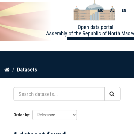
MK
AL
EN
Toggle
Open data portal
naviga
Assembly of the Republic of North Mace
Skip
Datasets
to
content
Order by