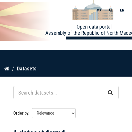
MK
AL
EN
Toggle
Open data portal
naviga
Assembly of the Republic of North Mace
Skip
Datasets
to
content
Order by