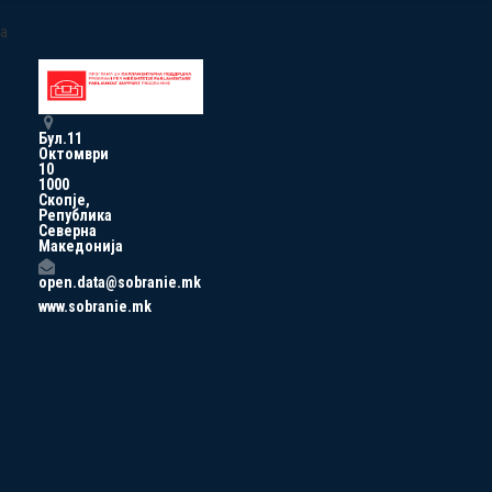
a
Бул.11
Октомври
10
1000
Скопје,
Република
Северна
Македонија
open.data@sobranie.mk
www.sobranie.mk