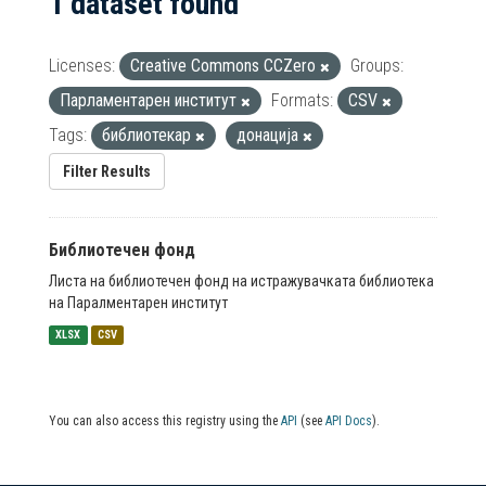
1 dataset found
Licenses:
Creative Commons CCZero
Groups:
Парламентарен институт
Formats:
CSV
Tags:
библиотекар
донација
Filter Results
Библиотечен фонд
Листа на библиотечен фонд на истражувачката библиотека
на Паралментарен институт
XLSX
CSV
You can also access this registry using the
API
(see
API Docs
).