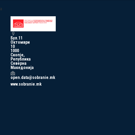
a
Бул.11
Октомври
10
1000
Скопје,
Република
Северна
Македонија
open.data@sobranie.mk
www.sobranie.mk