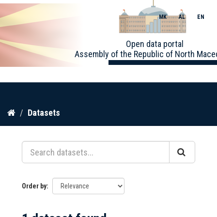
MK
AL
EN
Toggle
Open data portal
naviga
Assembly of the Republic of North Mace
Skip
Datasets
to
content
Order by