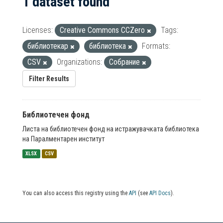
1 dataset found
Licenses:
Creative Commons CCZero
Tags:
библиотекар
библиотека
Formats:
CSV
Organizations:
Собрание
Filter Results
Библиотечен фонд
Листа на библиотечен фонд на истражувачката библиотека
на Паралментарен институт
XLSX
CSV
You can also access this registry using the
API
(see
API Docs
).