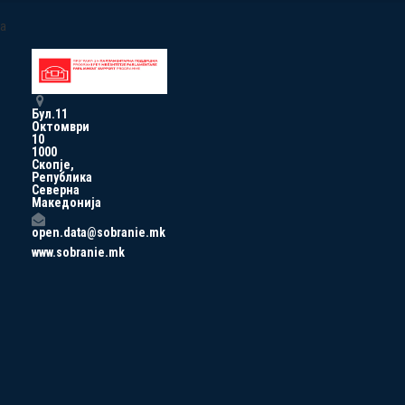
a
Бул.11
Октомври
10
1000
Скопје,
Република
Северна
Македонија
open.data@sobranie.mk
www.sobranie.mk