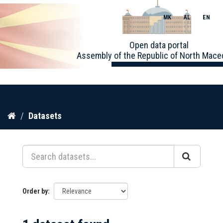
MK
AL
EN
Toggle
Open data portal
naviga
Assembly of the Republic of North Mace
Skip
Datasets
to
content
Order by