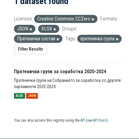
1 dataset found
Licenses:
Creative Commons CCZero
Formats:
JSON
XLSX
Groups:
Пратенички состав
Tags:
пратеничка група
Filter Results
Пратенички групи за соработка 2020-2024
Пратенички групи на Собранието за соработка со другите
парламенти 2020-2024
XLSX
JSON
You can also access this registry using the
API
(see
API Docs
).