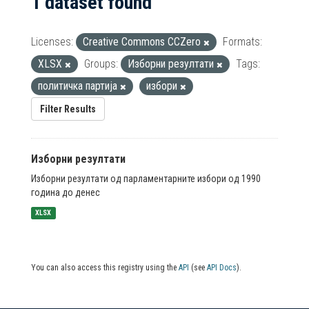
1 dataset found
Licenses:
Creative Commons CCZero
Formats:
XLSX
Groups:
Изборни резултати
Tags:
политичка партија
избори
Filter Results
Изборни резултати
Изборни резултати од парламентарните избори од 1990
година до денес
XLSX
You can also access this registry using the
API
(see
API Docs
).