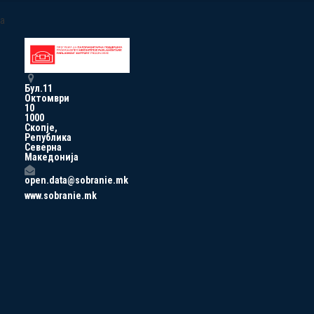
a
Бул.11
Октомври
10
1000
Скопје,
Република
Северна
Македонија
open.data@sobranie.mk
www.sobranie.mk