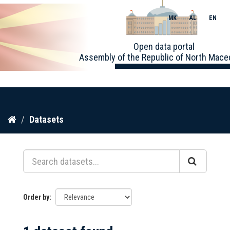
MK
AL
EN
Toggle
Open data portal
naviga
Assembly of the Republic of North Mace
Skip
Datasets
to
content
Order by